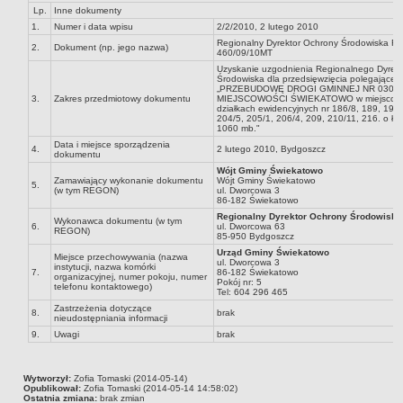
Lp.
Inne dokumenty
Zadania publiczne
1.
Numer i data wpisu
2/2/2010, 2 lutego 2010
Strategia rozwoju Gminy
Regionalny Dyrektor Ochrony Środowiska R
2.
Dokument (np. jego nazwa)
460/09/10MT
Raport o stanie gminy
Uzyskanie uzgodnienia Regionalnego Dyrek
Środowiska dla przedsięwzięcia polegająceg
Związki i stowarzyszenia
„PRZEBUDOWĘ DROGI GMINNEJ NR 03081
3.
Zakres przedmiotowy dokumentu
MIEJSCOWOŚCI ŚWIEKATOWO w miejscowoś
INFORMACJE PUBLICZNE
działkach ewidencyjnych nr 186/8, 189, 192/
204/5, 205/1, 206/4, 209, 210/11, 216. o łąc
WŁADZE I STRUKTURA
1060 mb."
Struktura organizacyjna
Data i miejsce sporządzenia
4.
2 lutego 2010, Bydgoszcz
dokumentu
Rada gminy
Wójt Gminy Świekatowo
Zamawiający wykonanie dokumentu
Wójt Gminy Świekatowo
5.
(w tym REGON)
ul. Dworcowa 3
Wójt
86-182 Świekatowo
Urząd gminy
Regionalny Dyrektor Ochrony Środowisk
Wykonawca dokumentu (w tym
6.
ul. Dworcowa 63
REGON)
85-950 Bydgoszcz
Jednostki organizacyjne
Urząd Gminy Świekatowo
Miejsce przechowywania (nazwa
Jednostki pomocnicze - sołectwa
ul. Dworcowa 3
instytucji, nazwa komórki
7.
86-182 Świekatowo
organizacyjnej, numer pokoju, numer
Pokój nr: 5
REJESTR INSTYTUCJI KULTURY
telefonu kontaktowego)
Tel: 604 296 465
ORGANIZACJE POZARZĄDOWE NA TERENIE GMINY ŚWIEKATOWO
Zastrzeżenia dotyczące
8.
brak
nieudostępniania informacji
PRAWO LOKALNE
9.
Uwagi
brak
Statut
Uchwały
Wytworzył:
Zofia Tomaski (2014-05-14)
Protokoły
Opublikował:
Zofia Tomaski (2014-05-14 14:58:02)
Ostatnia zmiana:
brak zmian