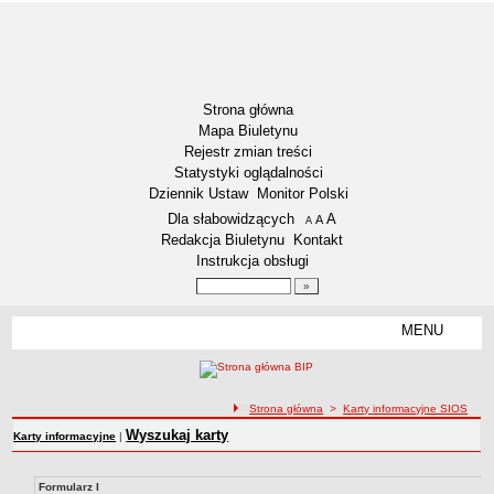
Strona główna
Mapa Biuletynu
Rejestr zmian treści
Statystyki oglądalności
Dziennik Ustaw
Monitor Polski
Menu dodatkowe
Dla słabowidzących
A
powiększ czcionkę
A
standardowy rozmiar czcionki
A
pomniejsz czcionkę
Redakcja Biuletynu
Kontakt
Instrukcja obsługi
Wyszukiwarka artykułów
Szukaj
MENU
Menu
RODO – KLAUZULE INFORMACYJNE
DOSTĘPNOŚĆ
NASZA GMINA
ścieżka nawigacji
Strona główna
>
Karty informacyjne SIOS
Aktualności
Wyszukaj karty
Karty informacyjne
|
Lokalizacja
Dane statystyczne
Formularz I