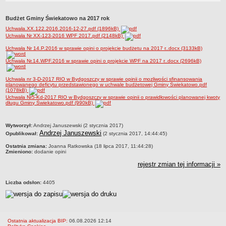
Zadania publiczne
Budżet Gminy Świekatowo na 2017 rok
Strategia rozwoju Gminy
Uchwała.XX.122.2016.2016-12-27.pdf (1896kB)
Raport o stanie gminy
Uchwała Nr XX-123-2016 WPF 2017.pdf (2148kB)
Związki i stowarzyszenia
Uchwała Nr 14.P.2016 w sprawie opini o projekcie budżetu na 2017 r..docx (3133kB)
INFORMACJE PUBLICZNE
Uchwała Nr.14.WPF.2016 w sprawie opini o projekcie WPF na 2017 r..docx (2696kB)
WŁADZE I STRUKTURA
Uchwała nr 3-D-2017 RIO w Bydgoszczy w sprawie opinii o mozliwości sfinansowania
Struktura organizacyjna
planowanego deficytu przedstawionego w uchwale budżetowej Gminy Świekatowo.pdf
(1078kB)
Rada gminy
Uchwała Nr5-Kd-2017 RIO w Bydgoszczy w sprawie opinii o prawidłowości planowanej kwoty
długu Gminy Świekatowo.pdf (990kB)
Wójt
Urząd gminy
metryczka
Wytworzył:
Andrzej Januszewski (2 stycznia 2017)
Andrzej Januszewski
Jednostki organizacyjne
Opublikował:
(2 stycznia 2017, 14:44:45)
Ostatnia zmiana:
Joanna Ratkowska (18 lipca 2017, 11:44:28)
Jednostki pomocnicze - sołectwa
Zmieniono:
dodanie opini
REJESTR INSTYTUCJI KULTURY
rejestr zmian tej informacji »
ORGANIZACJE POZARZĄDOWE NA TERENIE GMINY ŚWIEKATOWO
PRAWO LOKALNE
Liczba odsłon:
4405
Statut
Uchwały
Protokoły
Ostatnia aktualizacja BIP:
06.08.2026 12:14