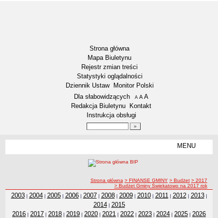
Strona główna
Mapa Biuletynu
Rejestr zmian treści
Statystyki oglądalności
Dziennik Ustaw
Monitor Polski
Menu dodatkowe
Dla słabowidzących
A
powiększ czcionkę
A
standardowy rozmiar czcionki
A
pomniejsz czcionkę
Redakcja Biuletynu
Kontakt
Instrukcja obsługi
Wyszukiwarka artykułów
Szukaj
MENU
Menu
RODO – KLAUZULE INFORMACYJNE
DOSTĘPNOŚĆ
NASZA GMINA
ścieżka nawigacji
Strona główna
> FINANSE GMINY
> Budżet
> 2017
> Budżet Gminy Świekatowo na 2017 rok
Aktualności
2003
2004
2005
2006
2007
2008
2009
2010
2011
2012
2013
|
|
|
|
|
|
|
|
|
|
|
Lokalizacja
2014
2015
|
2016
2017
2018
2019
2020
2021
2022
2023
2024
2025
2026
Dane statystyczne
|
|
|
|
|
|
|
|
|
|