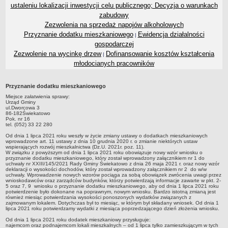
ustaleniu lokalizacji inwestycji celu publicznego; Decyzja o warunkach
Zadania publiczne
zabudowy
Strategia rozwoju Gminy
Zezwolenia na sprzedaż napojów alkoholowych
Przyznanie dodatku mieszkaniowego
Ewidencja działalności
|
Raport o stanie gminy
gospodarczej
Związki i stowarzyszenia
Zezwolenie na wycinkę drzew
Dofinansowanie kosztów kształcenia
|
INFORMACJE PUBLICZNE
młodocianych pracowników
WŁADZE I STRUKTURA
Struktura organizacyjna
Przyznanie dodatku mieszkaniowego
Rada gminy
Miejsce załatwienia sprawy:
Urząd Gminy
ul.Dworcowa 3
Wójt
86-182Świekatowo
Pok. nr 16
Urząd gminy
tel. (052) 33 22 280
Jednostki organizacyjne
Od dnia 1 lipca 2021 roku weszły w życie zmiany ustawy o dodatkach mieszkaniowych
wprowadzone art. 11 ustawy z dnia 10 grudnia 2020 r. o zmianie niektórych ustaw
wspierających rozwój mieszkalnictwa (Dz.U. 2021r. poz. 11).
Jednostki pomocnicze - sołectwa
W związku z powyższym od dnia 1 lipca 2021 roku obowiązuje nowy wzór wniosku o
przyznanie dodatku mieszkaniowego, który został wprowadzony załącznikiem nr 1 do
REJESTR INSTYTUCJI KULTURY
uchwały nr XXIII/145/2021 Rady Gminy Świekatowo z dnia 26 maja 2021 r. oraz nowy wzór
deklaracji o wysokości dochodów, który został wprowadzony załącznikiem nr 2 do w/w
ORGANIZACJE POZARZĄDOWE NA TERENIE GMINY ŚWIEKATOWO
uchwały. Wprowadzenie nowych wzorów pociąga za sobą obowiązek zwrócenia uwagi przez
wnioskodawców oraz zarządców budynków, którzy potwierdzają informacje zawarte w pkt. 2-
PRAWO LOKALNE
5 oraz 7, 9 wniosku o przyznanie dodatku mieszkaniowego, aby od dnia 1 lipca 2021 roku
Statut
potwierdzenie było dokonane na poprawnym, nowym wniosku. Bardzo istotną zmianą jest
również miesiąc potwierdzania wysokości ponoszonych wydatków związanych z
zajmowanym lokalem. Dotychczas był to miesiąc, w którym był składany wniosek. Od dnia 1
Uchwały
lipca 2021 roku potwierdzamy wydatki z miesiąca poprzedzającego dzień złożenia wniosku.
Protokoły
Od dnia 1 lipca 2021 roku dodatek mieszkaniowy przysługuje:
najemcom oraz podnajemcom lokali mieszkalnych – od 1 lipca tylko zamieszkującym w tych