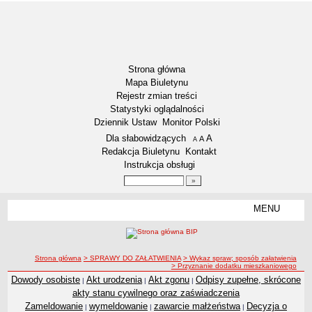
Strona główna
Mapa Biuletynu
Rejestr zmian treści
Statystyki oglądalności
Dziennik Ustaw
Monitor Polski
Menu dodatkowe
Dla słabowidzących
A
powiększ czcionkę
A
standardowy rozmiar czcionki
A
pomniejsz czcionkę
Redakcja Biuletynu
Kontakt
Instrukcja obsługi
Wyszukiwarka artykułów
Szukaj
MENU
Menu
RODO – KLAUZULE INFORMACYJNE
DOSTĘPNOŚĆ
NASZA GMINA
ścieżka nawigacji
Strona główna
> SPRAWY DO ZAŁATWIENIA
> Wykaz spraw; sposób załatwienia
> Przyznanie dodatku mieszkaniowego
Aktualności
Dowody osobiste
Akt urodzenia
Akt zgonu
Odpisy zupełne, skrócone
|
|
|
Lokalizacja
akty stanu cywilnego oraz zaświadczenia
Zameldowanie
wymeldowanie
zawarcie małżeństwa
Decyzja o
Dane statystyczne
|
|
|