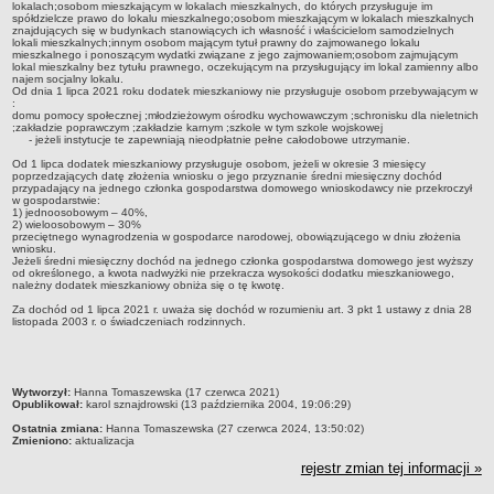
lokalach;osobom mieszkającym w lokalach mieszkalnych, do których przysługuje im
Zarządzenia Wójta Gminy
spółdzielcze prawo do lokalu mieszkalnego;osobom mieszkającym w lokalach mieszkalnych
znajdujących się w budynkach stanowiących ich własność i właścicielom samodzielnych
Zarządzenia Wójta Gminy 2005 r.
lokali mieszkalnych;innym osobom mającym tytuł prawny do zajmowanego lokalu
mieszkalnego i ponoszącym wydatki związane z jego zajmowaniem;osobom zajmującym
Opłaty i podatki
lokal mieszkalny bez tytułu prawnego, oczekującym na przysługujący im lokal zamienny albo
najem socjalny lokalu.
Od dnia 1 lipca 2021 roku dodatek mieszkaniowy nie przysługuje osobom przebywającym w
Inne dokumenty
:
domu pomocy społecznej ;młodzieżowym ośrodku wychowawczym ;schronisku dla nieletnich
FINANSE GMINY
;zakładzie poprawczym ;zakładzie karnym ;szkole w tym szkole wojskowej
- jeżeli instytucje te zapewniają nieodpłatnie pełne całodobowe utrzymanie.
Budżet
Od 1 lipca dodatek mieszkaniowy przysługuje osobom, jeżeli w okresie 3 miesięcy
Majątek gminy
poprzedzających datę złożenia wniosku o jego przyznanie średni miesięczny dochód
przypadający na jednego członka gospodarstwa domowego wnioskodawcy nie przekroczył
Dług publiczny
w gospodarstwie:
1) jednoosobowym – 40%,
2) wieloosobowym – 30%
Sprawozdania budżetowe i finansowe
przeciętnego wynagrodzenia w gospodarce narodowej, obowiązującego w dniu złożenia
wniosku.
Przetargi
Jeżeli średni miesięczny dochód na jednego członka gospodarstwa domowego jest wyższy
od określonego, a kwota nadwyżki nie przekracza wysokości dodatku mieszkaniowego,
Zapytania ofertowe
należny dodatek mieszkaniowy obniża się o tę kwotę.
Za dochód od 1 lipca 2021 r. uważa się dochód w rozumieniu art. 3 pkt 1 ustawy z dnia 28
Plan postępowań o udzielenie zamówień publicznych
listopada 2003 r. o świadczeniach rodzinnych.
SPRAWY DO ZAŁATWIENIA
Wykaz spraw; sposób załatwienia
metryczka
Druki do pobrania
Wytworzył:
Hanna Tomaszewska (17 czerwca 2021)
Opublikował:
karol sznajdrowski (13 października 2004, 19:06:29)
GOSPODARKA ODPADAMI KOMUNALNYMI
Ostatnia zmiana:
Hanna Tomaszewska (27 czerwca 2024, 13:50:02)
Informacji i komunikaty
Zmieniono:
aktualizacja
rejestr zmian tej informacji »
Harmonogram wywozu odpadów komunalnych