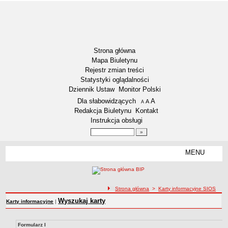
Strona główna
Mapa Biuletynu
Rejestr zmian treści
Statystyki oglądalności
Dziennik Ustaw
Monitor Polski
Menu dodatkowe
Dla słabowidzących
A
powiększ czcionkę
A
standardowy rozmiar czcionki
A
pomniejsz czcionkę
Redakcja Biuletynu
Kontakt
Instrukcja obsługi
Wyszukiwarka artykułów
Szukaj
MENU
Menu
RODO – KLAUZULE INFORMACYJNE
DOSTĘPNOŚĆ
NASZA GMINA
ścieżka nawigacji
Strona główna
>
Karty informacyjne SIOS
Aktualności
Wyszukaj karty
Karty informacyjne
|
Lokalizacja
Dane statystyczne
Formularz I