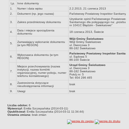
Lp.
Inne dokumenty
Zadania publiczne
1.
Numer i data wpisu
2.2.2013, 21 czerwca 2013
Strategia rozwoju Gminy
2.
Dokument (np. jego nazwa)
Państwowy Powiatowy Inspektor Sanitarny, 
Uzyskanie opinii Państwowego Powiatowego
Raport o stanie gminy
3.
Zakres przedmiotowy dokumentu
Sanitarnego dla polegającego na: „przebudo
nr 1041C Błądzim - Świekatowo"
Związki i stowarzyszenia
Data i miejsce sporządzenia
4.
18 czerwca 2013, Świecie
dokumentu
INFORMACJE PUBLICZNE
Wójt Gminy Świekatowo
WŁADZE I STRUKTURA
Zamawiający wykonanie dokumentu
Wójt Gminy Świekatowo
5.
(w tym REGON)
ul. Dworcowa 3
Struktura organizacyjna
86-182 Świekatowo
Państwowy Powiatowy Inspektor Sanitarn
Rada gminy
Wykonawca dokumentu (w tym
6.
ul. Sądowa 5
REGON)
86-100 Świecie
Wójt
Urząd Gminy Świekatowo
Miejsce przechowywania (nazwa
ul. Dworcowa 3
Urząd gminy
instytucji, nazwa komórki
7.
86-182 Świekatowo
organizacyjnej, numer pokoju, numer
Pokój nr: 5
telefonu kontaktowego)
Jednostki organizacyjne
Tel: 604 296 465
Zastrzeżenia dotyczące
Jednostki pomocnicze - sołectwa
8.
brak
nieudostępniania informacji
REJESTR INSTYTUCJI KULTURY
9.
Uwagi
brak
ORGANIZACJE POZARZĄDOWE NA TERENIE GMINY ŚWIEKATOWO
PRAWO LOKALNE
Liczba odsłon:
6
Wytworzył:
Statut
Emilia Szczepańska (2014-03-11)
Opublikował:
Emilia Szczepańska (2014-03-11 11:34:44)
Ostatnia zmiana:
brak zmian
Uchwały
Protokoły