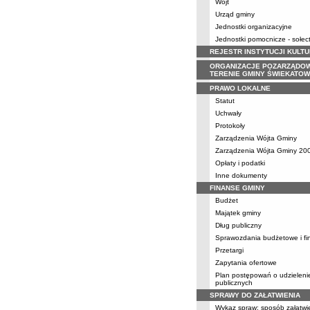
Wójt
Urząd gminy
Jednostki organizacyjne
Jednostki pomocnicze - sołec
REJESTR INSTYTUCJI KULT
ORGANIZACJE POZARZĄDO
TERENIE GMINY ŚWIEKATO
PRAWO LOKALNE
Statut
Uchwały
Protokoły
Zarządzenia Wójta Gminy
Zarządzenia Wójta Gminy 200
Opłaty i podatki
Inne dokumenty
FINANSE GMINY
Budżet
Majątek gminy
Dług publiczny
Sprawozdania budżetowe i f
Przetargi
Zapytania ofertowe
Plan postępowań o udzielen
publicznych
SPRAWY DO ZAŁATWIENIA
Wykaz spraw; sposób załatwi