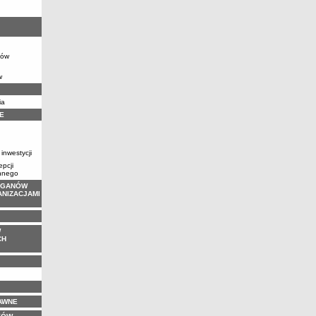
dów
w
ia
E
 inwestycji
pcji
nnego
RGANÓW
ANIZACJAMI
W
CH
AWNE