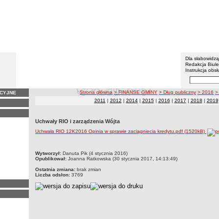
Gmina 
Menu dodatko
Dla słabowidz
Redakcja Biul
Instrukcja obsł
Wyszukiwarka 
Szukaj
ścieżka nawigacji
Strona główna
> FINANSE GMINY
> Dług publiczny
> 2016
>
ACYJNE
2011
|
2012
|
2014
|
2015
|
2016
|
2017
|
2018
|
2019
Uchwały RIO i zarządzenia Wójta
Uchwała RIO 12K2016 Opinia w sprawie zaciągniecia kredytu.pdf (1520kB)
metryczka
Wytworzył:
Danuta Pik (4 stycznia 2016)
Opublikował:
Joanna Ratkowska (30 stycznia 2017, 14:13:49)
Ostatnia zmiana:
brak zmian
Liczba odsłon:
3769