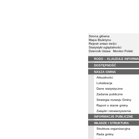
Strona główna
Mapa Biuletynu
Rejestr zmian treści
Statystyki oglądalności
Dziennik Ustaw
Monitor Polski
RODO – KLAUZULE INFORM
Menu
DOSTĘPNOŚĆ
NASZA GMINA
Aktualności
Lokalizacja
Dane statystyczne
Zadania publiczne
Strategia rozwoju Gminy
Raport o stanie gminy
Związki i stowarzyszenia
INFORMACJE PUBLICZNE
WŁADZE I STRUKTURA
Struktura organizacyjna
Rada gminy