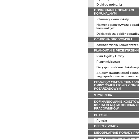
Druki do pobrania
GOSPODARKA ODPADAMI
KOMUNALNYMI
Informacji i komunikaty
Harmonogram wywozu odpa
komunalnych
Deklaracje za odbiór odpadó
OCHRONA ŚRODOWISKA
Zawiadomienia i obwieszczen
PLANOWANIE PRZESTRZENN
Plan Ogólny Gminy
Plany miejscowe
Decyzje o ustaleniu lokalizacji
Studium uwarunkowań i konce
zagospodarowania przestrze
PROGRAM WSPÓŁPRACY O
GMINY ŚWIEKATOWO Z ORG
POZARZĄDOWYM
STYPENDIA
DOFINANSOWANIE KOSZTÓ
KSZTAŁCENIA MŁODOCIANY
PRACOWNIKÓW
PETYCJE
Petycje
OFERTY PRACY
NIEODPŁATNAE PORADY PR