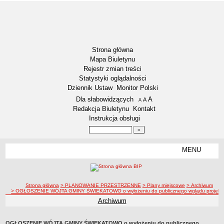
Strona główna
Mapa Biuletynu
Rejestr zmian treści
Statystyki oglądalności
Dziennik Ustaw
Monitor Polski
Menu dodatkowe
Dla słabowidzących
A
powiększ czcionkę
A
standardowy rozmiar czcionki
A
pomniejsz czcionkę
Redakcja Biuletynu
Kontakt
Instrukcja obsługi
Wyszukiwarka artykułów
Szukaj
MENU
Menu
RODO – KLAUZULE INFORMACYJNE
DOSTĘPNOŚĆ
NASZA GMINA
ścieżka nawigacji
Strona główna
> PLANOWANIE PRZESTRZENNE
> Plany miejscowe
> Archiwum
> OGŁOSZENIE WÓJTA GMINY ŚWIEKATOWO o wyłożeniu do publicznego wglądu projektu mi
Aktualności
Archiwum
Lokalizacja
Dane statystyczne
OGŁOSZENIE WÓJTA GMINY ŚWIEKATOWO o wyłożeniu do publicznego