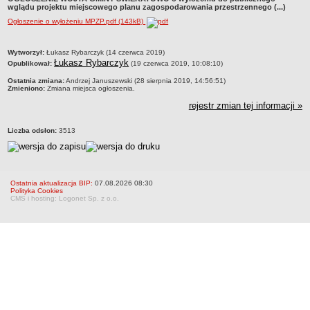
wglądu projektu miejscowego planu zagospodarowania przestrzennego (...)
Zadania publiczne
Ogłoszenie o wyłożeniu MPZP.pdf (143kB)
Strategia rozwoju Gminy
Raport o stanie gminy
metryczka
Wytworzył:
Łukasz Rybarczyk (14 czerwca 2019)
Łukasz Rybarczyk
Opublikował:
(19 czerwca 2019, 10:08:10)
Związki i stowarzyszenia
Ostatnia zmiana:
Andrzej Januszewski (28 sierpnia 2019, 14:56:51)
INFORMACJE PUBLICZNE
Zmieniono:
Zmiana miejsca ogłoszenia.
WŁADZE I STRUKTURA
rejestr zmian tej informacji »
Struktura organizacyjna
Rada gminy
Liczba odsłon:
3513
Wójt
Urząd gminy
Jednostki organizacyjne
Ostatnia aktualizacja BIP:
07.08.2026 08:30
Polityka Cookies
CMS i hosting: Logonet Sp. z o.o.
Jednostki pomocnicze - sołectwa
REJESTR INSTYTUCJI KULTURY
ORGANIZACJE POZARZĄDOWE NA TERENIE GMINY ŚWIEKATOWO
PRAWO LOKALNE
Statut
Uchwały
Protokoły